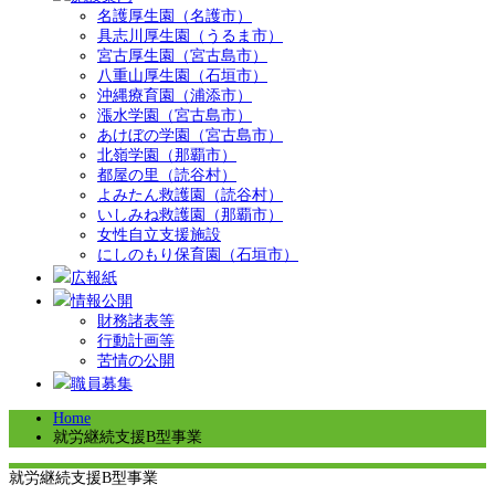
名護厚生園（名護市）
具志川厚生園（うるま市）
宮古厚生園（宮古島市）
八重山厚生園（石垣市）
沖縄療育園（浦添市）
漲水学園（宮古島市）
あけぼの学園（宮古島市）
北嶺学園（那覇市）
都屋の里（読谷村）
よみたん救護園（読谷村）
いしみね救護園（那覇市）
女性自立支援施設
にしのもり保育園（石垣市）
広報紙
情報公開
財務諸表等
行動計画等
苦情の公開
職員募集
Home
就労継続支援B型事業
就労継続支援B型事業