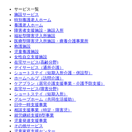
サービス一覧
施設サービス
特別養護老人ホーム
養護老人ホーム
障害者支援施設・施設入所
福祉型障害児入所施設
医療型障害児入所施設・療養介護事業所
救護施設
児童養護施設
女性自立支援施設
在宅サービス(高齢分野)
デイサービス（通所介護）
ショートステイ（短期入所介護・併設型）
ホームヘルプ（訪問介護）
ケアプラン（居宅介護支援事業・介護予防支援）
在宅サービス(障害分野)
ショートステイ（短期入所）
グループホーム（共同生活援助）
日中一時支援事業
相談支援事業（特定・障害児）
就労継続支援B型事業
児童発達支援事業
その他サービス
児童家庭支援センター