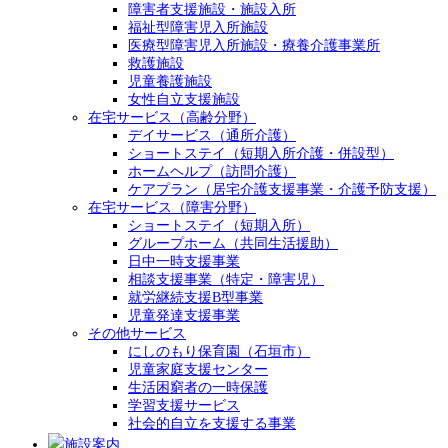
障害者支援施設・施設入所
福祉型障害児入所施設
医療型障害児入所施設・療養介護事業所
救護施設
児童養護施設
女性自立支援施設
在宅サービス（高齢分野）
デイサービス（通所介護）
ショートステイ（短期入所介護・併設型）
ホームヘルプ（訪問介護）
ケアプラン（居宅介護支援事業・介護予防支援）
在宅サービス（障害分野）
ショートステイ（短期入所）
グループホーム（共同生活援助）
日中一時支援事業
相談支援事業（特定・障害児）
就労継続支援B型事業
児童発達支援事業
その他サービス
にしのもり保育園（石垣市）
児童家庭支援センター
生活困窮者の一時保護
学習支援サービス
社会的自立を支援する事業
施設案内