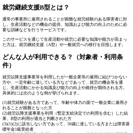
就労継続支援B型とは？
通常の事業所に雇用されることが困難な就労経験のある障害者に対
し、生産活動などの機会の提供、知識および能力の向上のために必
要な訓練などを行うサービスです。
このサービスを通じて生産活動や就労に必要な知識や能力が高まっ
た方は、就労継続支援（A型）や一般就労への移行を目指します。
どんな人が利用できる？（対象者・利用条
件）
就労以降支援事業等を利用したが一般企業等の雇用に結びつかない
方や、一定年齢に達している方などであって、就労の機会等を通
じ、生産活動にかかる知識及び能力の向上や維持が期待される方。
具体的には次のような例が挙げられます。
(1)就労経験がある方であって、年齢や体力の面で一般企業に雇用さ
れることが困難となった方
(2)就労以降支援事業を利用（暫定支給決定での利用を含む）した結
果、B型の利用が適当と判断された方
(3)(1)(2)に該当しない方であって、50歳に達している方または障害基
礎年金1級受給者