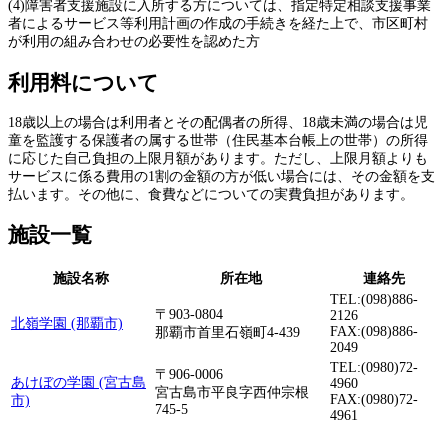
(4)障害者支援施設に入所する方については、指定特定相談支援事業
者によるサービス等利用計画の作成の手続きを経た上で、市区町村
が利用の組み合わせの必要性を認めた方
利用料について
18歳以上の場合は利用者とその配偶者の所得、18歳未満の場合は児
童を監護する保護者の属する世帯（住民基本台帳上の世帯）の所得
に応じた自己負担の上限月額があります。ただし、上限月額よりも
サービスに係る費用の1割の金額の方が低い場合には、その金額を支
払います。その他に、食費などについての実費負担があります。
施設一覧
施設名称
所在地
連絡先
TEL:(098)886-
〒903-0804
2126
北嶺学園 (那覇市)
FAX:(098)886-
那覇市首里石嶺町4-439
2049
TEL:(0980)72-
〒906-0006
あけぼの学園 (宮古島
4960
宮古島市平良字西仲宗根
FAX:(0980)72-
市)
745-5
4961