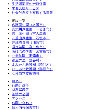
生活困窮者の一時保護
学習支援サービス
社会的自立を支援する事業
施設一覧
名護厚生園（名護市）
具志川厚生園（うるま市）
宮古厚生園（宮古島市）
八重山厚生園（石垣市）
沖縄療育園（浦添市）
漲水学園（宮古島市）
あけぼの学園（宮古島市）
北嶺学園（那覇市）
都屋の里（読谷村）
よみたん救護園（読谷村）
いしみね救護園（那覇市）
女性自立支援施設
HOME
行動計画等
財務諸表等
苦情の公開
アクセス
お問い合わせ
個人情報保護方針